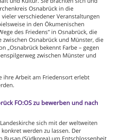
haft und Kultur. Sie brachten sich und
rchenkreis Osnabrück in die
 vieler verschiedener Veranstaltungen
pielsweise in den Ökumenischen
Wege des Friedens“ in Osnabrück, die
e zwischen Osnabrück und Münster, die
on „Osnabrück bekennt Farbe – gegen
denspilgerweg zwischen Münster und
 ihre Arbeit am Friedensort erlebt
rden.
nabrück FO:OS zu bewerben und nach
andeskirche sich mit der weltweiten
 konkret werden zu lassen. Der
in Busan (Südkorea) um Entschlossenheit