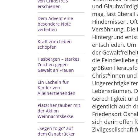
von CHRIST:OS
und Glaubwürdigke
erschienen
mag, fast überall
Dem Advent eine
Hindernissen. Of
besondere Note
Versöhnung. Die 
verleihen
Hintergrund ents
Kraft zum Leben
entschieden. Um F
schöpfen
der Gewaltfreihei
Hasbergen – starkes
die Feindesliebe g
Zeichen gegen
größten Herausfor
Gewalt an Frauen
Christ*innen und
Ein Lächeln für
Ungerechtigkeite
Kinder von
Lebensräumen. Di
Alleinerziehenden
Gerechtigkeit und
Plätzchenzauber mit
eigentlich auch d
der Aktion
Friedensort Osna
Weihnachtskekse
sich darin offen 
„Segen to go“ auf
Zivilgesellschaf
dem Osnabrücker