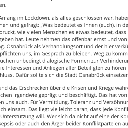
en.
nfang im Lockdown, als alles geschlossen war, haben
en und gefragt: „Was bedeutet es Ihnen (euch), in de
ndruckt, wie vielen Menschen es etwas bedeutet, dass 
geben hat. Leute nehmen das offenbar ernst und von v
ung. Osnabrück als Verhandlungsort und der hier ver
erpflichten uns, im Gespräch zu bleiben. Weg zu ko
rauchen unbedingt dialogische Formen zur Verhinderu
Die Interessen und Anliegen aller Beteiligten zu hören
luss. Dafür sollte sich die Stadt Osnabrück einsetzen
e und das Erschrecken über die Krisen und Kriege wä
chen irgendwie geprägt und beschäftigt. Das hat von
von uns auch. Für Vermittlung, Toleranz und Versöhnu
h einsam. Das liegt vielleicht daran, dass jede Konfli
terstützung will. Wer sich da nicht auf eine der Konfl
psis oder auch den Ärger beider Konfliktparteien auf