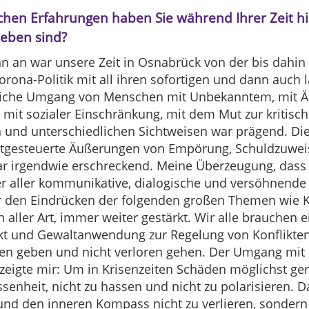
chen Erfahrungen haben Sie während Ihrer Zeit hi
ieben sind?
n an war unsere Zeit in Osnabrück von der bis dah
orona-Politik mit all ihren sofortigen und dann auch 
liche Umgang von Menschen mit Unbekanntem, mit Än
mit sozialer Einschränkung, mit dem Mut zur kritische
n und unterschiedlichen Sichtweisen war prägend. Di
ktgesteuerte Äußerungen von Empörung, Schuldzuwe
ar irgendwie erschreckend. Meine Überzeugung, dass 
er aller kommunikative, dialogische und versöhnende 
 den Eindrücken der folgenden großen Themen wie Kri
 aller Art, immer weiter gestärkt. Wir alle brauchen e
kt und Gewaltanwendung zur Regelung von Konflikten
oren geben und nicht verloren gehen. Der Umgang mi
e zeigte mir: Um in Krisenzeiten Schäden möglichst ger
senheit, nicht zu hassen und nicht zu polarisieren. D
 und den inneren Kompass nicht zu verlieren, sonde