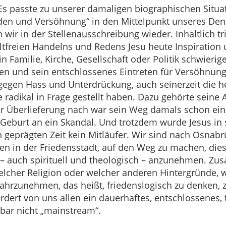
s passte zu unserer damaligen biographischen Situat
den und Versöhnung“ in den Mittelpunkt unseres Den
wir in der Stellenausschreibung wieder. Inhaltlich t
freien Handelns und Redens Jesu heute Inspiration u
 Familie, Kirche, Gesellschaft oder Politik schwierige
en und sein entschlossenes Eintreten für Versöhnung
 gegen Hass und Unterdrückung, auch seinerzeit die
 radikal in Frage gestellt haben. Dazu gehörte sein
r Überlieferung nach war sein Weg damals schon ein
 Geburt an ein Skandal. Und trotzdem wurde Jesus in
n geprägten Zeit kein Mitläufer. Wir sind nach Osn
n in der Friedensstadt, auf den Weg zu machen, die
– auch spirituell und theologisch – anzunehmen. Z
elcher Religion oder welcher anderen Hintergründe, 
ahrzunehmen, das heißt, friedenslogisch zu denken, 
rdert von uns allen ein dauerhaftes, entschlossenes,
bar nicht „mainstream“.