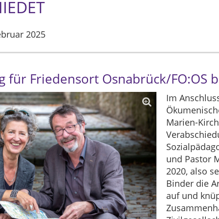
IEDET
ebruar 2025
g für Friedensort Osnabrück/FO:OS 
Im Anschluss
Ökumenische 
Marien-Kirch
Verabschied
Sozialpädag
und Pastor M
2020, also se
Binder die A
auf und knüp
Zusammenhän