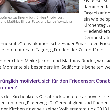
Zivilgesellsc
damit den Ki
Organisation
Resümee aus ihrer Arbeit für den Friedensort
ein wie beis
und Matthias Binder. Foto: Jana Lange (www.jana-
Kirchentag „
Friedenskett
Demonstrati
emokratie“, das ökumenische Frauen*mahl, den Frie
e internationale Tagung „Frieden der Zukunft“ ein.
 berichten Meike Jacobs und Matthias Binder, wie sie
 Momente sie besonders im Gedächtnis behalten we
prünglich motiviert, sich für den Friedensort Os
kommen?
s der Kirchenkreis Osnabrück und die hannoversche L
n, um den „Pilgerweg für Gerechtigkeit und Frieden“
der Kirchen ringt seit seiner Vollversammlung 2013 