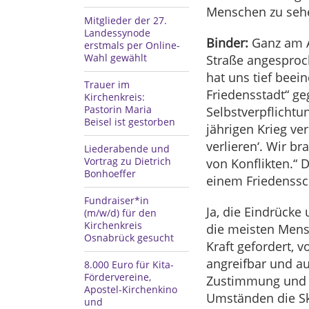
Menschen zu seh
Mitglieder der 27.
Landessynode
Binder:
Ganz am A
erstmals per Online-
Wahl gewählt
Straße angesproch
hat uns tief beei
Trauer im
Friedensstadt“ ge
Kirchenkreis:
Pastorin Maria
Selbstverpflicht
Beisel ist gestorben
jährigen Krieg v
verlieren‘. Wir b
Liederabende und
Vortrag zu Dietrich
von Konflikten.“ 
Bonhoeffer
einem Friedenssch
Fundraiser*in
Ja, die Eindrück
(m/w/d) für den
Kirchenkreis
die meisten Mens
Osnabrück gesucht
Kraft gefordert, 
angreifbar und auc
8.000 Euro für Kita-
Fördervereine,
Zustimmung und Un
Apostel-Kirchenkino
Umständen die Ske
und