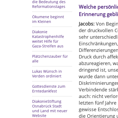
die Bedeutung des
Welche persönli
Reformationstages
Erinnerung gebl
Ökumene beginnt
im Kleinen
Jacobs:
Von Begin
der druckvollen C
Diakonie
sehr unterschied
Katastrophenhilfe
weitet Hilfe für
Einschränkungen, 
Gaza-Streifen aus
Differenzierunge
Druck durch affe
Plätzchenzauber für
alle
abzureagieren, w
dringend ist, uns
Lukas Wünsch in
wurde dann unter
Verden ordiniert
Diskriminierungen
Gottesdienste zum
Verbindende stär
Erntedankfest
auch: nicht verl
DiakonieStiftung
letzten fünf Jahr
Osnabrück Stadt
gewisse Entschlos
und Land mit neuer
die Orientierung
Website