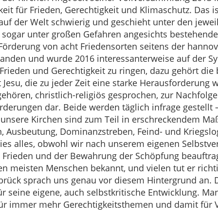
it für Frieden, Gerechtigkeit und Klimaschutz. Das ist
 auf der Welt schwierig und geschieht unter den jew
t sogar unter großen Gefahren angesichts bestehend
Förderung von acht Friedensorten seitens der hannov
tanden und wurde 2016 interessanterweise auf der Sy
rieden und Gerechtigkeit zu ringen, dazu gehört die 
t Jesu, die zu jeder Zeit eine starke Herausforderung 
ehören, christlich-religiös gesprochen, zur Nachfolge 
derungen dar. Beide werden täglich infrage gestellt 
 unsere Kirchen sind zum Teil in erschreckendem Ma
n, Ausbeutung, Dominanzstreben, Feind- und Kriegslo
es alles, obwohl wir nach unserem eigenen Selbstve
 Frieden und der Bewahrung der Schöpfung beauftragt
en meisten Menschen bekannt, und vielen tut er richt
brück sprach uns genau vor diesem Hintergrund an. D
für seine eigene, auch selbstkritische Entwicklung. M
t für immer mehr Gerechtigkeitsthemen und damit für