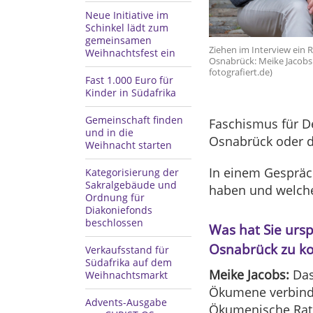
Neue Initiative im
Schinkel lädt zum
gemeinsamen
Ziehen im Interview ein 
Weihnachtsfest ein
Osnabrück: Meike Jacobs 
fotografiert.de)
Fast 1.000 Euro für
Kinder in Südafrika
Gemeinschaft finden
Faschismus für D
und in die
Osnabrück oder di
Weihnacht starten
In einem Gespräch
Kategorisierung der
Sakralgebäude und
haben und welche
Ordnung für
Diakoniefonds
beschlossen
Was hat Sie urs
Osnabrück zu 
Verkaufsstand für
Südafrika auf dem
Meike Jacobs:
Das
Weihnachtsmarkt
Ökumene verbinde
Advents-Ausgabe
Ökumenische Rat 