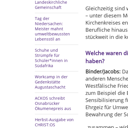
Landeskirchliche
Gemeinschaft
Gleichzeitig sind
– unter diesem Mo
Tag der
Kirchenkreises en
Niedersachen:
Meister mahnt
Berufliche hinaus
umweltbewussten
stückweit in die
Lebensstil an
Schuhe und
Welche waren die
Strümpfe für
haben?
Schüler*innen in
Südafrika
Binder/Jacobs:
Das
Workcamp in der
anderen Menschen
Gedenkstätte
Westfälische Frie
Augustaschacht
zum Beispiel die 
ACKOS schreibt
Sensibilisierung 
Osnabrücker
Ehrgeiz für Umwel
Ökumenepreis aus
Bewahrung der Sc
Herbst-Ausgabe von
CHRIST:OS
„zusammen – wirk