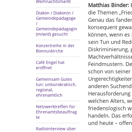
Weihnachtsmarkt
Matthias Binder:
E
die Themen „Frie
Diakon / Diakonin /
Gemeindepädagoge
Genau das fanden 
/
konsequent gewalt
Gemeindepädagogin
können, wenn es in
(m/w/d) gesucht
sein Tun und Red
Konzertreihe in der
Diskriminierung,
Bonnuskirche
Machtverhältnisse
Café Engel hat
Feindmustern. De
eröffnet
schon von seiner
Ungerechtigkeite
Gemeinsam Gutes
tun: unbürokratisch,
anderen Suchende
regional,
Herausforderung 
ehrenamtlich
welchen Alters, w
Netzwerktreffen für
friedenslogisch w
Ehrenamtsbeauftrag
handeln. Das erfo
te
und heute – offen
Radiointerview über