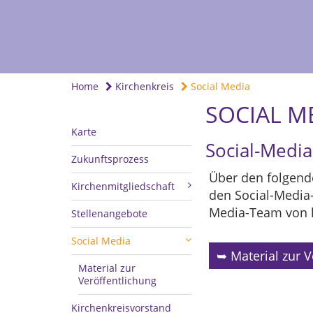
Home
Kirchenkreis
Social Media
SOCIAL M
Karte
Social-Medi
Zukunftsprozess
Über den folgende
Kirchenmitgliedschaft
den Social-Media
Media-Team von k
Stellenangebote
Social Media
➥ Material zur V
Material zur
Veröffentlichung
Kirchenkreisvorstand