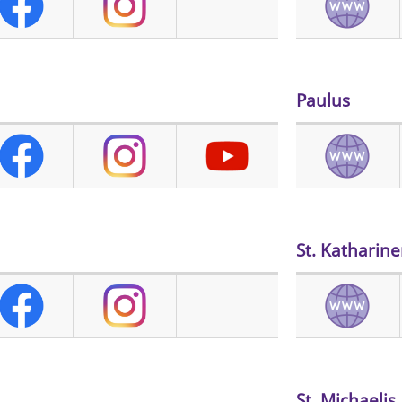
Paulus
St. Katharin
St. Michaelis