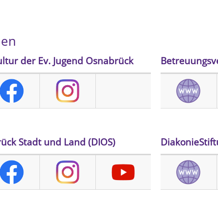
nen
ltur der Ev. Jugend Osnabrück
Betreuungsve
ück Stadt und Land (DIOS)
DiakonieStif