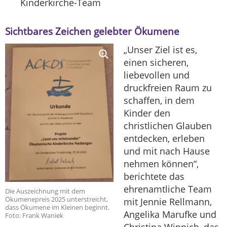
Kinderkirche-Team
Sichtbares Zeichen gelebter Ökumene
„Unser Ziel ist es,
einen sicheren,
liebevollen und
druckfreien Raum zu
schaffen, in dem
Kinder den
christlichen Glauben
entdecken, erleben
und mit nach Hause
nehmen können“,
berichtete das
ehrenamtliche Team
Die Auszeichnung mit dem
Ökumenepreis 2025 unterstreicht,
mit Jennie Rellmann,
dass Ökumene im Kleinen beginnt.
Angelika Marufke und
Foto: Frank Waniek
Christina Wippich, das