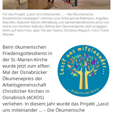
Für das Projekt „Lasst uns miteinander … – Die Ökumenische
Kinderkirche Hasbergen“ nehmen (von links) Jennie Rellmann, Angelika
Marufke, Diakonin Maren Mittelberg und Gemeindereferentin Jutta von
Heine von Norbert Kalinsky (Mitte) den Ökumenepreis 2025 entgegen.
Nicht auf dem Foto, aber Teil des Teams: Christina Wippich. Foto: Frank
Waniek
Beim ökumenischen
Friedensgottesdienst in
der St.-Marien-Kirche
wurde jetzt zum elften
Mal der Osnabrücker
Ökumenepreis der
Arbeitsgemeinschaft
Christlicher Kirchen in
Osnabrück (ACKOS)
verliehen. In diesem Jahr wurde das Projekt „Lasst
uns miteinander … – Die Ökumenische