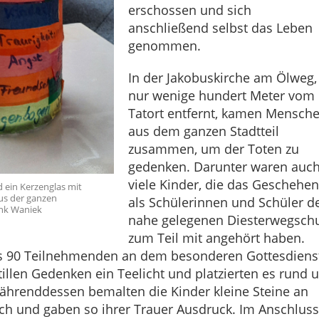
erschossen und sich
anschließend selbst das Leben
genommen.
In der Jakobuskirche am Ölweg,
nur wenige hundert Meter vom
Tatort entfernt, kamen Mensch
aus dem ganzen Stadtteil
zusammen, um der Toten zu
gedenken. Darunter waren auc
viele Kinder, die das Geschehe
 ein Kerzenglas mit
s der ganzen
als Schülerinnen und Schüler d
ank Waniek
nahe gelegenen Diesterwegsch
zum Teil mit angehört haben.
ls 90 Teilnehmenden an dem besonderen Gottesdiens
illen Gedenken ein Teelicht und platzierten es rund 
Währenddessen bemalten die Kinder kleine Steine an
ch und gaben so ihrer Trauer Ausdruck. Im Anschluss