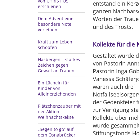
von CHRIST:OS
entstand ein Kerz
erschienen
ganzen Nachbarsch
Worten der Trauer
Dem Advent eine
besondere Note
und des Trosts.
verleihen
Kraft zum Leben
Kollekte für die 
schöpfen
Gestaltet wurde d
Hasbergen – starkes
von Pastorin Ann
Zeichen gegen
Pastorin Inga Göb
Gewalt an Frauen
Vanessa Schäferj
Ein Lächeln für
waren auch drei
Kinder von
Notfallseelsorger
Alleinerziehenden
der Gedenkfeier 
Plätzchenzauber mit
zur Verfügung st
der Aktion
Kollekte über meh
Weihnachtskekse
wurde gesammelt 
„Segen to go“ auf
Stiftungsfonds Ho
dem Osnabrücker