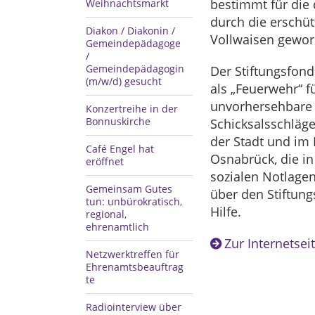
bestimmt für die 
Weihnachtsmarkt
durch die erschüt
Diakon / Diakonin /
Vollwaisen gewor
Gemeindepädagoge
/
Gemeindepädagogin
Der Stiftungsfond
(m/w/d) gesucht
als „Feuerwehr“ fu
unvorhersehbare
Konzertreihe in der
Bonnuskirche
Schicksalsschläg
der Stadt und im 
Café Engel hat
Osnabrück, die i
eröffnet
sozialen Notlagen
Gemeinsam Gutes
über den Stiftun
tun: unbürokratisch,
Hilfe.
regional,
ehrenamtlich
Zur Internetsei
Netzwerktreffen für
Ehrenamtsbeauftrag
te
Radiointerview über