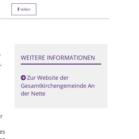
teilen
r
WEITERE INFORMATIONEN
,
Zur Website der
Gesamtkirchengemeinde An
,
der Nette
r
i
ces