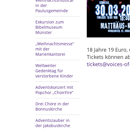
Weihnachtsmusical
in der
Paulusgemeinde
Exkursion zum
Bibelmuseum
Münster
„Weihnachtsmesse“
mit der
18 Jahre 19 Euro,
Marienkantorei
Tickets können ab
tickets@voices-o
Weltweiter
Gedenktag für
verstorbene Kinder
Adventskonzert mit
Popchor „ChoirFire“
Drei Chöre in der
Bonnuskirche
Adventszauber in
der Jakobuskirche