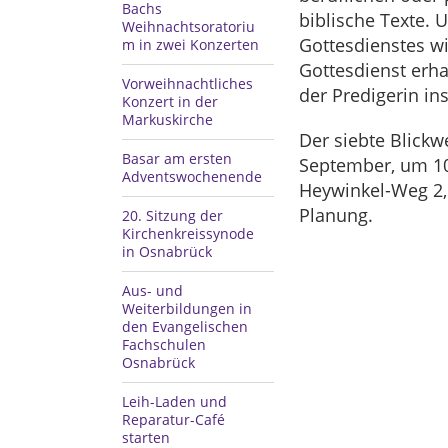
Bachs
biblische Texte. 
Weihnachtsoratoriu
Gottesdienstes w
m in zwei Konzerten
Gottesdienst erha
Vorweihnachtliches
der Predigerin i
Konzert in der
Markuskirche
Der siebte Blickw
Basar am ersten
September, um 10.
Adventswochenende
Heywinkel-Weg 2,
Planung.
20. Sitzung der
Kirchenkreissynode
in Osnabrück
Aus- und
Weiterbildungen in
den Evangelischen
Fachschulen
Osnabrück
Leih-Laden und
Reparatur-Café
starten