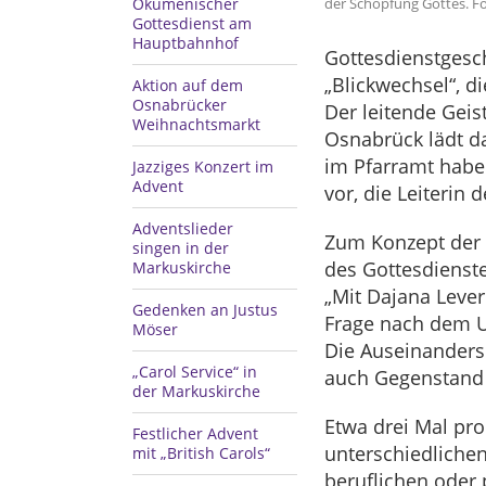
der Schöpfung Gottes. Fo
Ökumenischer
Gottesdienst am
Hauptbahnhof
Gottesdienstgesch
„Blickwechsel“, d
Aktion auf dem
Osnabrücker
Der leitende Geis
Weihnachtsmarkt
Osnabrück lädt d
im Pfarramt habe
Jazziges Konzert im
Advent
vor, die Leiterin
Adventslieder
Zum Konzept der 
singen in der
des Gottesdienste
Markuskirche
„Mit Dajana Leve
Gedenken an Justus
Frage nach dem U
Möser
Die Auseinanderse
„Carol Service“ in
auch Gegenstand d
der Markuskirche
Etwa drei Mal pro
Festlicher Advent
unterschiedlichen
mit „British Carols“
beruflichen oder 