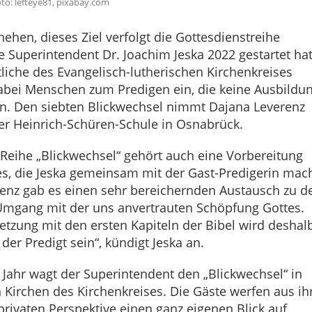
to: lefteye81, pixabay.com
ehen, dieses Ziel verfolgt die Gottesdienstreihe
ie Superintendent Dr. Joachim Jeska 2022 gestartet hat
tliche des Evangelisch-lutherischen Kirchenkreises
abei Menschen zum Predigen ein, die keine Ausbildu
n. Den siebten Blickwechsel nimmt Dajana Leverenz
 der Heinrich-Schüren-Schule in Osnabrück.
Reihe „Blickwechsel“ gehört auch eine Vorbereitung
s, die Jeska gemeinsam mit der Gast-Predigerin mach
renz gab es einen sehr bereichernden Austausch zu d
mgang mit der uns anvertrauten Schöpfung Gottes.
tzung mit den ersten Kapiteln der Bibel wird deshal
er Predigt sein“, kündigt Jeska an.
 Jahr wagt der Superintendent den „Blickwechsel“ in
 Kirchen des Kirchenkreises. Die Gäste werfen aus ih
privaten Perspektive einen ganz eigenen Blick auf