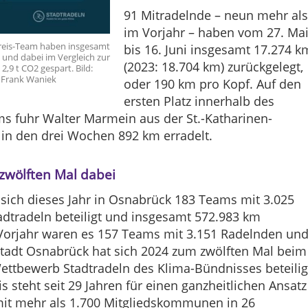
91 Mitradelnde – neun mehr al
im Vorjahr – haben vom 27. Ma
reis-Team haben insgesamt
bis 16. Juni insgesamt 17.274 k
 und dabei im Vergleich zur
(2023: 18.704 km) zurückgelegt,
,9 t CO2 gespart. Bild:
 Frank Waniek
oder 190 km pro Kopf. Auf den
ersten Platz innerhalb des
ms fuhr Walter Marmein aus der St.-Katharinen-
 in den drei Wochen 892 km erradelt.
wölften Mal dabei
sich dieses Jahr in Osnabrück 183 Teams mit 3.025
dtradeln beteiligt und insgesamt 572.983 km
 Vorjahr waren es 157 Teams mit 3.151 Radelnden un
Stadt Osnabrück hat sich 2024 zum zwölften Mal beim
ettbewerb Stadtradeln des Klima-Bündnisses beteilig
 steht seit 29 Jahren für einen ganzheitlichen Ansatz
mit mehr als 1.700 Mitgliedskommunen in 26