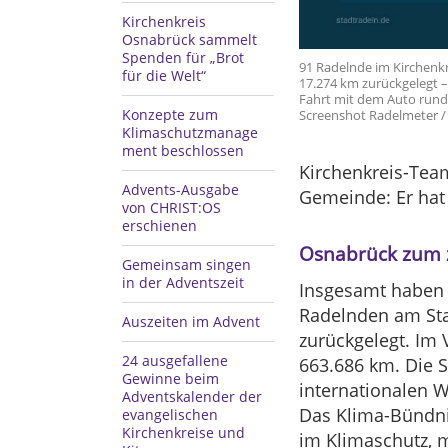
Kirchenkreis
Osnabrück sammelt
Spenden für „Brot
91 Radelnde im Kirchenk
für die Welt“
17.274 km zurückgelegt –
Fahrt mit dem Auto rund 2
Konzepte zum
Screenshot Radelmeter /
Klimaschutzmanage
ment beschlossen
Kirchenkreis-Tea
Advents-Ausgabe
Gemeinde: Er hat
von CHRIST:OS
erschienen
Osnabrück zum z
Gemeinsam singen
in der Adventszeit
Insgesamt haben 
Radelnden am Sta
Auszeiten im Advent
zurückgelegt. Im
24 ausgefallene
663.686 km. Die 
Gewinne beim
internationalen W
Adventskalender der
Das Klima-Bündnis
evangelischen
Kirchenkreise und
im Klimaschutz, 