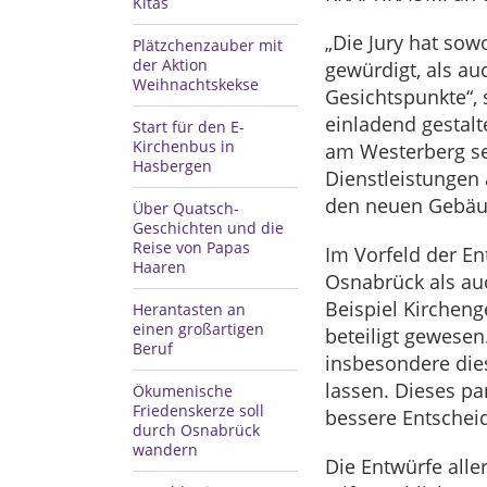
Kitas
„Die Jury hat sow
Plätzchenzauber mit
der Aktion
gewürdigt, als au
Weihnachtskekse
Gesichtspunkte“, 
einladend gestalt
Start für den E-
Kirchenbus in
am Westerberg set
Hasbergen
Dienstleistungen 
den neuen Gebäud
Über Quatsch-
Geschichten und die
Reise von Papas
Im Vorfeld der E
Haaren
Osnabrück als au
Beispiel Kirchen
Herantasten an
einen großartigen
beteiligt gewesen
Beruf
insbesondere dies
lassen. Dieses par
Ökumenische
Friedenskerze soll
bessere Entscheid
durch Osnabrück
wandern
Die Entwürfe alle