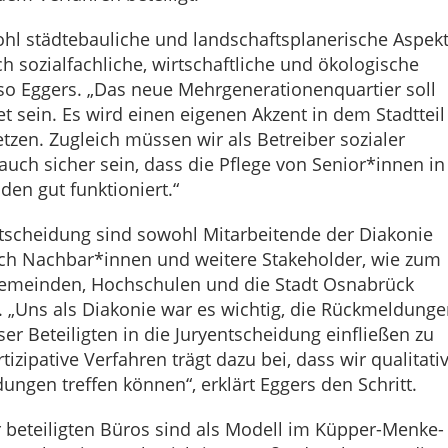
ohl städtebauliche und landschaftsplanerische Aspek
ch sozialfachliche, wirtschaftliche und ökologische
so Eggers. „Das neue Mehrgenerationenquartier soll
et sein. Es wird einen eigenen Akzent in dem Stadtteil
zen. Zugleich müssen wir als Betreiber sozialer
auch sicher sein, dass die Pflege von Senior*innen in
en gut funktioniert.“
ntscheidung sind sowohl Mitarbeitende der Diakonie
ch Nachbar*innen und weitere Stakeholder, wie zum
gemeinden, Hochschulen und die Stadt Osnabrück
. „Uns als Diakonie war es wichtig, die Rückmeldunge
er Beteiligten in die Juryentscheidung einfließen zu
tizipative Verfahren trägt dazu bei, dass wir qualitati
ungen treffen können“, erklärt Eggers den Schritt.
r beteiligten Büros sind als Modell im Küpper-Menke-