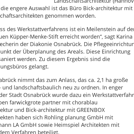
Landschaftsarchitektur (Hannov
 die engere Auswahl ist das Büro Bick-architektur mit
haftsarchitekten genommen worden.
s des Werkstattverfahrens ist ein Meilenstein auf d
en Küpper-Menke-Stift erreicht worden“, sagt Karina
echerin der Diakonie Osnabrück. Die Pflegeeinrichtu
unkt der Überplanung des Areals. Diese Einrichtung
aniert werden. Zu diesem Ergebnis sind die
nungsbüros gelangt.
abrück nimmt das zum Anlass, das ca. 2,1 ha große
- und landschaftsbaulich neu zu ordnen. In enger
er Stadt Osnabrück wurde dazu ein Werkstattverfah
ben farwickgrote partner mit chorablau
tektur und Bick-architektur mit GREENBOX
tekten haben sich Rohling planung GmbH mit
ann LA GmbH sowie Heimspiel Architekten mit
em Verfahren beteiligt.