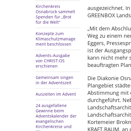
Kirchenkreis
ausgezeichnet. In
Osnabrück sammelt
GREENBOX Landsc
Spenden für „Brot
für die Welt“
„Mit dem Abschlus
Konzepte zum
Weg zu einem neu
Klimaschutzmanage
Eggers, Pressespr
ment beschlossen
ist der Ausgangsp
Advents-Ausgabe
kann nicht mehr s
von CHRIST:OS
beauftragten Pla
erschienen
Gemeinsam singen
Die Diakonie Osn
in der Adventszeit
Plangebiet städte
Abstimmung mit d
Auszeiten im Advent
durchgeführt. Ne
24 ausgefallene
Landschaftsarchi
Gewinne beim
Landschaftsarchi
Adventskalender der
evangelischen
Kortemeier Brokm
Kirchenkreise und
KRAFT.RAUM. an d