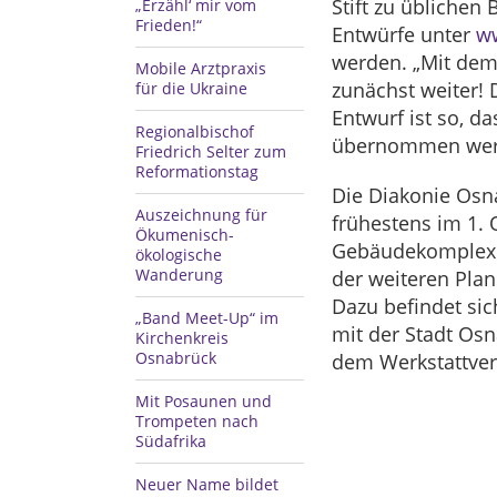
Stift zu üblichen
„Erzähl‘ mir vom
Frieden!“
Entwürfe unter
ww
werden. „Mit dem
Mobile Arztpraxis
zunächst weiter! 
für die Ukraine
Entwurf ist so, d
Regionalbischof
übernommen wer
Friedrich Selter zum
Reformationstag
Die Diakonie Osn
Auszeichnung für
frühestens im 1.
Ökumenisch-
Gebäudekomplexe
ökologische
Wanderung
der weiteren Plan
Dazu befindet si
„Band Meet-Up“ im
mit der Stadt Osn
Kirchenkreis
Osnabrück
dem Werkstattverf
Mit Posaunen und
Trompeten nach
Südafrika
Neuer Name bildet