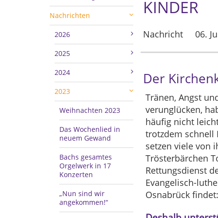
KINDER
Nachrichten
Nachricht
06. Ju
2026
2025
2024
Der Kirchen
2023
Tränen, Angst un
verunglücken, hab
Weihnachten 2023
häufig nicht leich
Das Wochenlied in
trotzdem schnell 
neuem Gewand
setzen viele von 
Bachs gesamtes
Trösterbärchen T
Orgelwerk in 17
Rettungsdienst d
Konzerten
Evangelisch-luthe
„Nun sind wir
Osnabrück findet:
angekommen!“
Deshalb unterstü