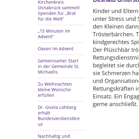
Kirchenkreis
Osnabrück sammelt
Kinder und Eltern
Spenden für „Brot
unter Stress und 
für die Welt“
den Kleinen dann 
„15 Minuten im
Trösterbärchen. T
Advent“
kindgerechtes Spi
Oasen im Advent
Der Plüschbär trö
Rettungsdienstmi
Gemeinsamer Start
begleitet sie dur
in der Gemeinde St.
Michaelis
sie Schmerzen ha
und Organisation
Zu Weihnachten
Rettungskräften 
kleine Wünsche
erfüllen
Einsatz. Ein Enga
gerne anschließt.
Dr. Gisela Löhberg
erhält
Bundesverdienstkre
uz
Nachhaltig und