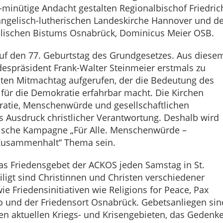
5-minütige Andacht gestalten Regionalbischof Friedric
angelisch-lutherischen Landeskirche Hannover und de
olischen Bistums Osnabrück, Dominicus Meier OSB.
auf den 77. Geburtstag des Grundgesetzes. Aus diese
espräsident Frank-Walter Steinmeier erstmals zu
en Mitmachtag aufgerufen, der die Bedeutung des
ür die Demokratie erfahrbar macht. Die Kirchen
atie, Menschenwürde und gesellschaftlichen
 Ausdruck christlicher Verantwortung. Deshalb wird
ische Kampagne „Für Alle. Menschenwürde –
Zusammenhalt“ Thema sein.
das Friedensgebet der ACKOS jeden Samstag in St.
eiligt sind Christinnen und Christen verschiedener
e Friedensinitiativen wie Religions for Peace, Pax
dio und der Friedensort Osnabrück. Gebetsanliegen sin
en aktuellen Kriegs- und Krisengebieten, das Gedenk