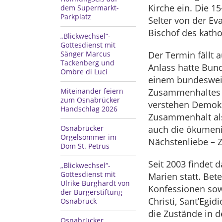
Kirche ein. Die 1
dem Supermarkt-
Parkplatz
Selter von der Ev
Bischof des kath
„Blickwechsel“-
Gottesdienst mit
Sänger Marcus
Der Termin fällt 
Tackenberg und
Anlass hatte Bund
Ombre di Luci
einem bundesweit
Miteinander feiern
Zusammenhaltes f
zum Osnabrücker
verstehen Demokr
Handschlag 2026
Zusammenhalt als
Osnabrücker
auch die ökumen
Orgelsommer im
Nächstenliebe – 
Dom St. Petrus
Seit 2003 findet 
„Blickwechsel“-
Gottesdienst mit
Marien statt. Bet
Ulrike Burghardt von
Konfessionen sowi
der Bürgerstiftung
Christi, Sant’Egi
Osnabrück
die Zustände in d
Osnabrücker