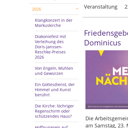
Veranstaltung
2
2026
Klangkonzert in der
Markuskirche
Friedensgebe
Diakoniefest mit
Dominicus
Verleihung des
Doris-Janssen-
Reschke-Preises
2026
Von Engeln, Mühlen
und Gewürzen
Ein Gottesdienst, der
Himmel und Kunst
berührt
Die Kirche: löchriger
Regenschirm oder
schützendes Haus?
Die Arbeitsgemein
am Samstag, 23. M
Hoffnungseis auf