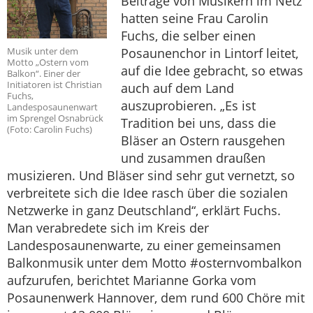
Beiträge von Musikern im Netz
hatten seine Frau Carolin
Fuchs, die selber einen
Musik unter dem
Posaunenchor in Lintorf leitet,
Motto „Ostern vom
auf die Idee gebracht, so etwas
Balkon“. Einer der
Initiatoren ist Christian
auch auf dem Land
Fuchs,
auszuprobieren. „Es ist
Landesposaunenwart
im Sprengel Osnabrück
Tradition bei uns, dass die
(Foto: Carolin Fuchs)
Bläser an Ostern rausgehen
und zusammen draußen
musizieren. Und Bläser sind sehr gut vernetzt, so
verbreitete sich die Idee rasch über die sozialen
Netzwerke in ganz Deutschland“, erklärt Fuchs.
Man verabredete sich im Kreis der
Landesposaunenwarte, zu einer gemeinsamen
Balkonmusik unter dem Motto #osternvombalkon
aufzurufen, berichtet Marianne Gorka vom
Posaunenwerk Hannover, dem rund 600 Chöre mit