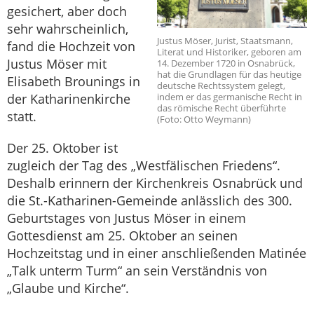
gesichert, aber doch
sehr wahrscheinlich,
Justus Möser, Jurist, Staatsmann,
fand die Hochzeit von
Literat und Historiker, geboren am
Justus Möser mit
14. Dezember 1720 in Osnabrück,
hat die Grundlagen für das heutige
Elisabeth Brounings in
deutsche Rechtssystem gelegt,
indem er das germanische Recht in
der Katharinenkirche
das römische Recht überführte
statt.
(Foto: Otto Weymann)
Der 25. Oktober ist
zugleich der Tag des „Westfälischen Friedens“.
Deshalb erinnern der Kirchenkreis Osnabrück und
die St.-Katharinen-Gemeinde anlässlich des 300.
Geburtstages von Justus Möser in einem
Gottesdienst am 25. Oktober an seinen
Hochzeitstag und in einer anschließenden Matinée
„Talk unterm Turm“ an sein Verständnis von
„Glaube und Kirche“.